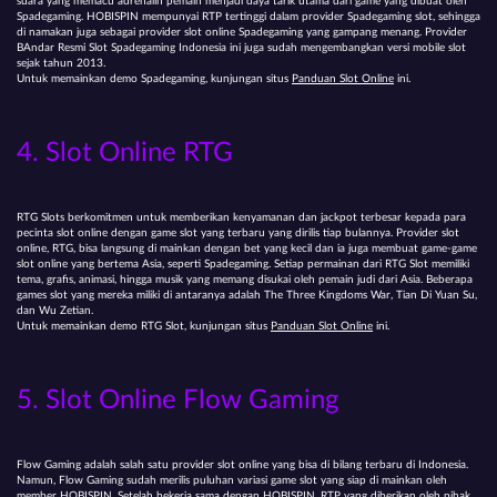
suara yang memacu adrenalin pemain menjadi daya tarik utama dari game yang dibuat oleh
Spadegaming. HOBISPIN mempunyai RTP tertinggi dalam provider Spadegaming slot, sehingga
di namakan juga sebagai provider slot online Spadegaming yang gampang menang. Provider
BAndar Resmi Slot Spadegaming Indonesia ini juga sudah mengembangkan versi mobile slot
sejak tahun 2013.
Untuk memainkan demo Spadegaming, kunjungan situs
Panduan Slot Online
ini.
4. Slot Online RTG
RTG Slots berkomitmen untuk memberikan kenyamanan dan jackpot terbesar kepada para
pecinta slot online dengan game slot yang terbaru yang dirilis tiap bulannya. Provider slot
online, RTG, bisa langsung di mainkan dengan bet yang kecil dan ia juga membuat game-game
slot online yang bertema Asia, seperti Spadegaming. Setiap permainan dari RTG Slot memiliki
tema, grafis, animasi, hingga musik yang memang disukai oleh pemain judi dari Asia. Beberapa
games slot yang mereka miliki di antaranya adalah The Three Kingdoms War, Tian Di Yuan Su,
dan Wu Zetian.
Untuk memainkan demo RTG Slot, kunjungan situs
Panduan Slot Online
ini.
5. Slot Online Flow Gaming
Flow Gaming adalah salah satu provider slot online yang bisa di bilang terbaru di Indonesia.
Namun, Flow Gaming sudah merilis puluhan variasi game slot yang siap di mainkan oleh
member HOBISPIN. Setelah bekerja sama dengan
HOBISPIN
, RTP yang diberikan oleh pihak