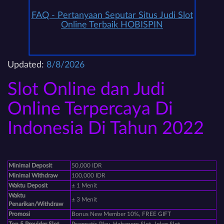
FAQ - Pertanyaan Seputar Situs Judi Slot
Online Terbaik HOBISPIN
Updated:
8/8/2026
Slot Online dan Judi
Online Terpercaya Di
Indonesia Di Tahun 2022
Minimal Deposit
50,000 IDR
Minimal Withdraw
100,000 IDR
Waktu Deposit
± 1 Menit
Waktu
± 3 Menit
Penarikan/Withdraw
Promosi
Bonus New Member 10%, FREE GIFT