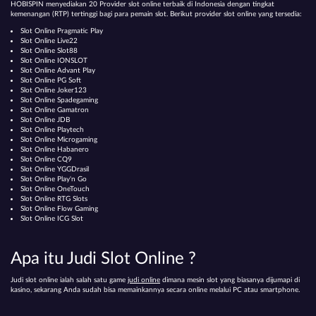
HOBISPIN menyediakan 20 Provider slot online terbaik di Indonesia dengan tingkat
kemenangan (RTP) tertinggi bagi para pemain slot. Berikut provider slot online yang tersedia:
Slot Online Pragmatic Play
Slot Online Live22
Slot Online Slot88
Slot Online IONSLOT
Slot Online Advant Play
Slot Online PG Soft
Slot Online Joker123
Slot Online Spadegaming
Slot Online Gamatron
Slot Online JDB
Slot Online Playtech
Slot Online Microgaming
Slot Online Habanero
Slot Online CQ9
Slot Online YGGDrasil
Slot Online Play'n Go
Slot Online OneTouch
Slot Online RTG Slots
Slot Online Flow Gaming
Slot Online ICG Slot
Apa itu Judi Slot Online ?
Judi slot online ialah salah satu game
judi online
dimana mesin slot yang biasanya dijumapi di
kasino, sekarang Anda sudah bisa memainkannya secara online melalui PC atau smartphone.