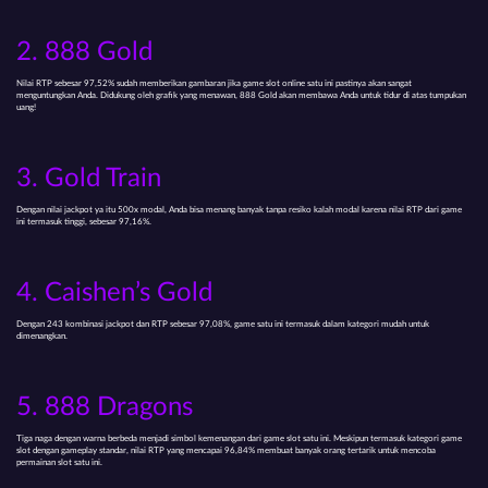
2. 888 Gold
Nilai RTP sebesar 97,52% sudah memberikan gambaran jika game slot online satu ini pastinya akan sangat
menguntungkan Anda. Didukung oleh grafik yang menawan, 888 Gold akan membawa Anda untuk tidur di atas tumpukan
uang!
3. Gold Train
Dengan nilai jackpot ya itu 500x modal, Anda bisa menang banyak tanpa resiko kalah modal karena nilai RTP dari game
ini termasuk tinggi, sebesar 97,16%.
4. Caishen’s Gold
Dengan 243 kombinasi jackpot dan RTP sebesar 97,08%, game satu ini termasuk dalam kategori mudah untuk
dimenangkan.
5. 888 Dragons
Tiga naga dengan warna berbeda menjadi simbol kemenangan dari game slot satu ini. Meskipun termasuk kategori game
slot dengan gameplay standar, nilai RTP yang mencapai 96,84% membuat banyak orang tertarik untuk mencoba
permainan slot satu ini.