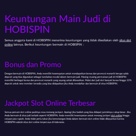
Keuntungan Main Judi di
HOBISPIN
Semua anggota kami di HOBISPIN menerima keuntungan yang tidak disediakan oleh
situs slot
online
lainnya. Berikut keuntungan bermain di HOBISPIN :
Bonus dan Promo
Dengan bermain di HOBISPIN, Anda memiliki kesempatan untuk mendapatkan bonus dan promosi menarik berupa saldo
deposit yang bisa digunakan sebagai tambahan modal dalam bermain judi. Masing-masing permainan judi di HOBISPIN
memiliki berbagai bonus dan promosi menarik yang sayang untuk dilewatkan. Mulai dari judi slot banyak bonus hingga 10%
deposit untuk new member tersedia yang bisa didapatkan jika Anda mendaftar dan bermain di situs HOBISPIN.
Jackpot Slot Online Terbesar
Semua pemain slot online pastinya mau menang jackpot. Apalagi jika hadiah yang bisa didapat jumlahnya cukup besar. Jika
Anda bermain di situs judi terbaik seperti HOBISPIN, Anda memiliki kesempatan untuk menang jackpot
slot online
hingga
ratusan juta rupiah. Anda tidak perlu takut jika kemenangan Anda dalam bermain slot online tidak dibayarkan karena
HOBISPIN adalah situs slot online terpercaya di Indonesia.