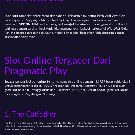
Salah satu game slot online gacor dan sohor di kalangan para bettor iakah Wild West Gold
dari Pragmatic Play yang telah memberikan banyak kemenagnan fantastis kepada para
member HOBISPIN. Nilai taruhan yang kecil menjadi keuntungan dalam game slot online ini,
sehingga dengan taruhan kecil Anda bisa memenangkan jackpot terbesar di Wild West Gold.
Ranking jackpot terbesar dari Grand, Major, Minor bisa didapatkan oleh siapapun dengan
kesempatan yang sama.
Slot Online Tergacor Dari
Pragmatic Play
Sebagai pemain judi slot online, tentunya game slot online dengan nilai RTP besar selalu dicari
untuk kemenagnan jackpot. HOBISPIN telah bekerja sama Pragmatic Play untuk mengasih
game slot online RTP tinggi kusus untuk member HOBISPIN. Berikut adalah game slot online
dari Pragmatic Play dengan RTP tinggi :
1. The Catfather
The Catfather adalah game slot online dengan tema dari film The Godfather. Simbol-simbol yang di game slot ini mirip
kalau tidak, sama seperti yang di film tersebut. Nilai RTP sebesar 98,10% semakin membuat banyak orang tertarik untuk
mencoba game slot satu ini.