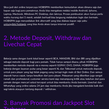
Situs judi slot online terpercaya HOBISPIN memberikan kemudahan akses dimana saja dan
kapan saja bagi para pemainnya. Anda bisa mengakses melalui mobile Android, Iphone,
Laptop, Macbook, Windows PC Desktop, dan lainnya. Proses pembuatan akun hanya perlu
waktu kurang dari 5 menit, setelah berhasil bisa langsung melakukan login dan bermain.
HOBISPIN juga menyediakan link alternatif yang bisa diakses kapan saja yaitu
untung.link/hobispin
yang bisa Anda akses tanpa internet positif.
2. Metode Deposit, Withdraw dan
Livechat Cepat
Bekerja sama dengan bank lokal besar seperti BCA, MANDIRI, BNI dan BRI yang dijadikan
sebagai metode deposit bagi para pemain. Tidak hanya sampai disana, pihak HOBISPIN
memberikan metode deposit via e-money seperti GOPAY, OVO, DANA. HOBISPIN juga
bekerja dengan layanan pulsa yang besar seperti XL dan Telkomsel untuk metoode deposit,
untuk para player yang lagi tidak pegang uang tertapi ingin main di Slot Online. Dan semua
deposit harus cepat, tanpa kesulitan dari para player. Pelayanan yang diberikan juga sangat
ramah dan professional, customer service kami siap menampung kritik atau keluhan dari para
pemain dengan mencari solusi tercepat untuk bisa membantu Anda bermain. Livechat dan
WhatsApp yang online selama 24 jam siap membantu Anda jika mengalami kendala baik dari
segi teknis ataupun tentang deposit / withdraw.
3. Banyak Promosi dan Jackpot Slot