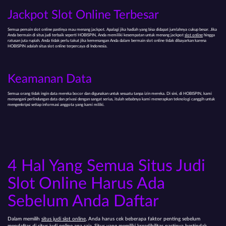
Jackpot Slot Online Terbesar
Semua pemain slot online pastinya mau menang jackpot. Apalagi jika hadiah yang bisa didapat jumlahnya cukup besar. Jika
Anda bermain di situs judi terbaik seperti HOBISPIN, Anda memiliki kesempatan untuk menang jackpot
slot online
hingga
ratusan juta rupiah. Anda tidak perlu takut jika kemenangan Anda dalam bermain slot online tidak dibayarkan karena
HOBISPIN adalah situs slot online terpercaya di Indonesia.
Keamanan Data
Semua orang tidak ingin data mereka bocor dan digunakan untuk sesuatu tanpa izin mereka. Di sini, di HOBISPIN, kami
menangani perlindungan data dan privasi dengan sangat serius, itulah sebabnya kami menerapkan teknologi canggih untuk
mengenkripsi setiap informasi anggota yang kami miliki.
4 Hal Yang Semua Situs Judi
Slot Online Harus Ada
Sebelum Anda Daftar
Dalam memilih
situs judi slot online
, Anda harus cek beberapa faktor penting sebelum