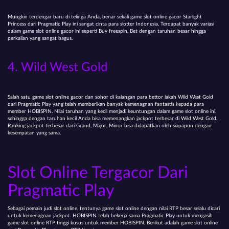
Mungkin terdengar baru di telinga Anda, benar sekali game slot online gacor Starlight
Princess dari Pragmatic Play ini sangat cinta para slotter Indonesia. Terdapat banyak variasi
dalam game slot online gacor ini seperti Buy freespin, Bet dengan taruhan besar hingga
perkalian yang sangat bagus.
4. Wild West Gold
Salah satu game slot online gacor dan sohor di kalangan para bettor iakah Wild West Gold
dari Pragmatic Play yang telah memberikan banyak kemenagnan fantastis kepada para
member HOBISPIN. Nilai taruhan yang kecil menjadi keuntungan dalam game slot online ini,
sehingga dengan taruhan kecil Anda bisa memenangkan jackpot terbesar di Wild West Gold.
Ranking jackpot terbesar dari Grand, Major, Minor bisa didapatkan oleh siapapun dengan
kesempatan yang sama.
Slot Online Tergacor Dari
Pragmatic Play
Sebagai pemain judi slot online, tentunya game slot online dengan nilai RTP besar selalu dicari
untuk kemenagnan jackpot. HOBISPIN telah bekerja sama Pragmatic Play untuk mengasih
game slot online RTP tinggi kusus untuk member HOBISPIN. Berikut adalah game slot online