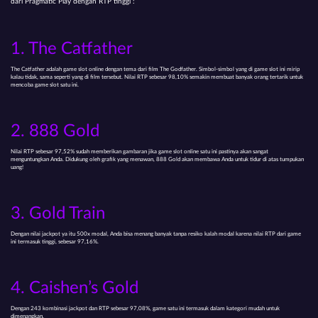
dari Pragmatic Play dengan RTP tinggi :
1. The Catfather
The Catfather adalah game slot online dengan tema dari film The Godfather. Simbol-simbol yang di game slot ini mirip
kalau tidak, sama seperti yang di film tersebut. Nilai RTP sebesar 98,10% semakin membuat banyak orang tertarik untuk
mencoba game slot satu ini.
2. 888 Gold
Nilai RTP sebesar 97,52% sudah memberikan gambaran jika game slot online satu ini pastinya akan sangat
menguntungkan Anda. Didukung oleh grafik yang menawan, 888 Gold akan membawa Anda untuk tidur di atas tumpukan
uang!
3. Gold Train
Dengan nilai jackpot ya itu 500x modal, Anda bisa menang banyak tanpa resiko kalah modal karena nilai RTP dari game
ini termasuk tinggi, sebesar 97,16%.
4. Caishen’s Gold
Dengan 243 kombinasi jackpot dan RTP sebesar 97,08%, game satu ini termasuk dalam kategori mudah untuk
dimenangkan.