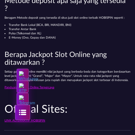
Metode deposit apa saja yang tersedia
?
Beragam Metode deposit yang tersedia di situs judi slot online terbaik HOBISPIN seperti :
Transfer Bank Lokal (BCA, BRI, MANDIRI, BNI)
Transfer Antar Bank
Pulsa (Telkomsel dan XL)
E-Money (Ovo, Gopay dan DANA)
Berapa Jackpot Slot Online yang
ditawarkan ?
Setiap game slot online memiliki nilai jackpot yang berbeda-beda dan kategorikan berdasarkan
level jackpot seperti "Grand", "Major" dan "Mayor". Untuk rata-rata nilai jackpot yang
ditawarkan mencapai ratusan juta rupiah dan merupakan jackpot slot terbesar di Indonesia.
Panduan Judi Slot Online Terpercaya
Official Sites:
LINK ALTERNATIF HOBISPIN