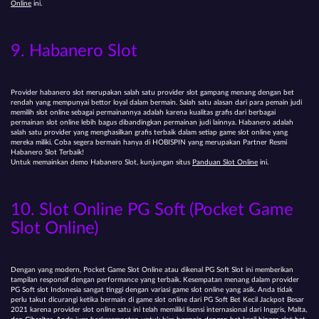
Online
ini.
9. Habanero Slot
Provider habanero slot merupakan salah satu provider slot gampang menang dengan bet
rendah yang mempunyai bettor loyal dalam bermain. Salah satu alasan dari para pemain judi
memilih slot online sebagai permainannya adalah karena kualitas grafis dari berbagai
permainan slot online lebih bagus dibandingkan permainan judi lainnya. Habanero adalah
salah satu provider yang menghasilkan grafis terbaik dalam setiap game slot online yang
mereka miliki. Coba segera bermain hanya di HOBISPIN yang merupakan Partner Resmi
Habanero Slot Terbaik!
Untuk memainkan demo Habanero Slot, kunjungan situs
Panduan Slot Online
ini.
10. Slot Online PG Soft (Pocket Game
Slot Online)
Dengan yang modern, Pocket Game Slot Online atau dikenal PG Soft Slot ini memberikan
tampilan responsif dengan performance yang terbaik. Kesempatan menang dalam provider
PG Soft slot Indonesia sangat tinggi dengan variasi game slot online yang asik. Anda tidak
perlu takut dicurangi ketika bermain di game slot online dari PG Soft Bet Kecil Jackpot Besar
2021 karena provider slot online satu ini telah memiliki lisensi internasional dari Inggris, Malta,