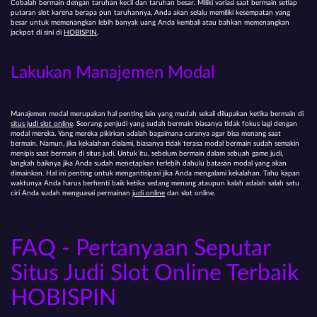
Cobalah bermain dengan taruhan kecil dan taruhan besar. Miliki variasi saat bermain setiap
putaran slot karena berapa pun taruhannya, Anda akan selalu memiliki kesempatan yang
besar untuk memenangkan lebih banyak uang Anda kembali atau bahkan memenangkan
jackpot di sini di
HOBISPIN
.
Lakukan Manajemen Modal
Manajemen modal merupakan hal penting lain yang mudah sekali dilupakan ketika bermain di
situs judi slot online
. Seorang penjudi yang sudah bermain biasanya tidak fokus lagi dengan
modal mereka. Yang mereka pikirkan adalah bagaimana caranya agar bisa menang saat
bermain. Namun, jika kekalahan dialami, biasanya tidak terasa modal bermain sudah semakin
menipis saat bermain di situs judi. Untuk itu, sebelum bermain dalam sebuah game judi,
langkah baiknya jika Anda sudah menetapkan terlebih dahulu batasan modal yang akan
dimainkan. Hal ini penting untuk mengantisipasi jika Anda mengalami kekalahan. Tahu kapan
waktunya Anda harus berhenti baik ketika sedang menang ataupun kalah adalah salah satu
ciri Anda sudah menguasai permainan
judi online
dan slot online.
FAQ - Pertanyaan Seputar
Situs Judi Slot Online Terbaik
HOBISPIN