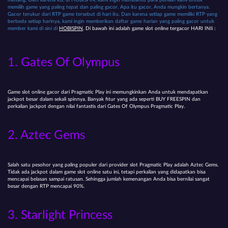
menang. Oleh karena itu, di HOBISPIN, kami ingin membantu para pemain kami untuk
memilih game yang paling tepat dan paling gacor. Apa itu gacor, Anda mungkin bertanya.
Gacor terukur dari RTP game tersebut di hari itu. Dan karena setiap game memiliki RTP yang
berbeda setiap harinya, kami ingin memberikan daftar game harian yang paling gacor untuk
member kami di sini di
HOBISPIN
. Di bawah ini adalah game slot online tergacor HARI INIi :
1. Gates Of Olympus
Game slot online gacor dari Pragmatic Play ini memungkinkan Anda untuk mendapatkan
jackpot besar dalam sekali spinnya. Banyak fitur yang ada seperti BUY FREESPIN dan
perkalian jackpot dengan nilai fantastis dari Gates Of Olympus Pragmatic Play.
2. Aztec Gems
Salah satu pesohor yang paling populer dari provider slot Pragmatic Play adalah Aztec Gems.
Tidak ada jackpot dalam game slot online satu ini, tetapi perkalian yang didapatkan bisa
mencapai belasan sampai ratusan. Sehingga jumlah kemenangan Anda bisa bernilai sangat
besar dengan RTP mencapai 90%.
3. Starlight Princess